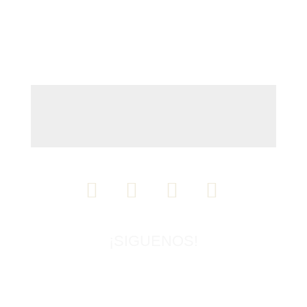
NUESTRA DIRECCIÓN:
Avenida Tomás Marsano 1195 - Surquillo
¡SIGUENOS!